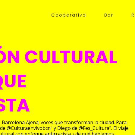
Main
Cooperativa
Bar
R
navigation
ÓN CULTURAL
QUE
STA
, Barcelona Ajena; voces que transforman la ciudad. Para
de @Culturaenvivobcn" y Diego de @Fes_Cultura". El viaje
cultural con enfoque antirracista ¿ de qué hablamos