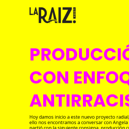
Pasar
al
contenido
principal
PRODUCCI
CON ENFO
ANTIRRACI
Hoy damos inicio a este nuevo proyecto radial
ello nos encontramos a conversar con Angela 
partió con la siguiente consigna, producción 